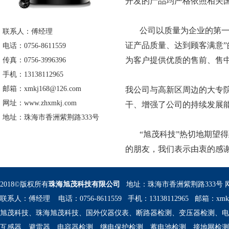
开发的产品均严格依照相关
 公司以质量为企业的第一
联系人：傅经理
证产品质量、达到顾客满意”
电话：0756-8611559
为客户提供优质的售前、售
传真：0756-3996396
手机：13138112965
邮箱：xmkj168@126.com
我公司与高新区周边的大专
网址：www.zhxmkj.com
干、增强了公司的持续发展
地址：珠海市香洲紫荆路333号
 “旭茂科技”热切地期望
的朋友，我们表示由衷的感
2018©版权所有
珠海旭茂科技有限公司 
 地址：珠海市香洲紫荆路333号 
联系人：傅经理 电话：0756-8611559 手机：13138112965 邮箱：
xmk
旭茂科技、珠海旭茂科技、国外仪器仪表、断路器检测、变压器检测、电
互感器、避雷器、电容器检测、继电保护检测、蓄电池检测、接地网检测