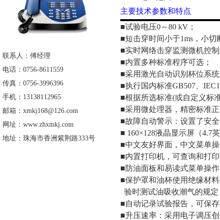
主要技术参数和特点
■
试验电压
0
～
80 kV
；
■
短击穿时间小于
1ms
，小切
■
实时网络击穿监测微机控制
联系人：傅经理
■
内置多种标准程序可选；
电话：0756-8611559
■
采用激光自动识别杯位系统
传真：0756-3996396
■
执行国内标准
GB507
、
IEC1
手机：13138112965
■
根据所选标准
(
或自定义标
■
采用微处理器，
精密标准正
邮箱：xmkj168@126.com
■
故障自动警示：
设置了
安全
网址：www.zhxmkj.com
■
 160×128
液晶显示屏（
4.7
英
地址：珠海市香洲紫荆路333号
■
中文友好界面，中文菜单操
■
内置打印机，可查询和打印
■
防油面板和易读式菜单操作
■
保护罩和油杯使用绝缘材料
验时测试油吸收潮气的规定
■
自动记录试验报告，可保存
■
升压速率：采用电子调压创