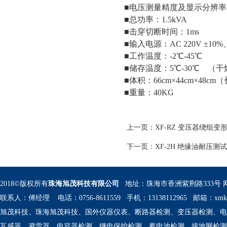
■
电压测量精度及显示分辨率
■
总功率：
1.5kVA
■
击穿切断时间：
1ms
■
输入电源：
AC 220V 
±
10%
■
工作温度：
-2
℃
-45
℃
■
储存温度：
5
℃
-30
℃
 
（干
■
体积：
66cm
×
44cm
×
48cm
（
■
重量：
40KG
 
上一页：
XF-RZ 变压器绕组变
下一页：
XF-2H 绝缘油耐压测
2018©版权所有
珠海旭茂科技有限公司 
 地址：珠海市香洲紫荆路333号 
联系人：傅经理 电话：0756-8611559 手机：13138112965 邮箱：
xmk
旭茂科技、珠海旭茂科技、国外仪器仪表、断路器检测、变压器检测、电
互感器、避雷器、电容器检测、继电保护检测、蓄电池检测、接地网检测