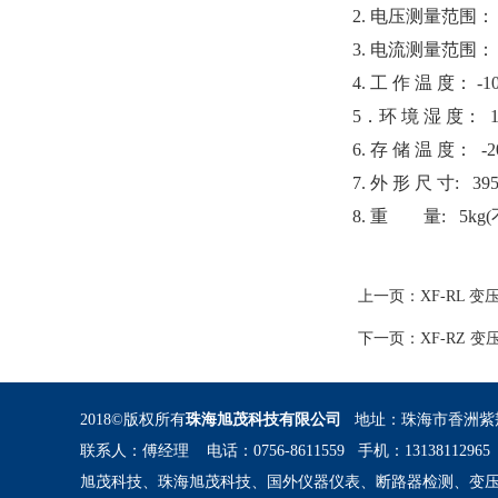
2. 
电压测量范围： 
3. 
电流测量范围： A
4. 
工 作 温 度： -
5
．环 境 湿 度： 1
6. 
存 储 温 度： -
7. 
外 形 尺 寸: 395
8. 
重 量: 5kg
 
上一页：
XF-RL 
下一页：
XF-RZ 
2018©版权所有
珠海旭茂科技有限公司 
 地址：珠海市香洲紫荆
联系人：傅经理 电话：0756-8611559 手机：1313811296
旭茂科技、珠海旭茂科技、国外仪器仪表、断路器检测、变压