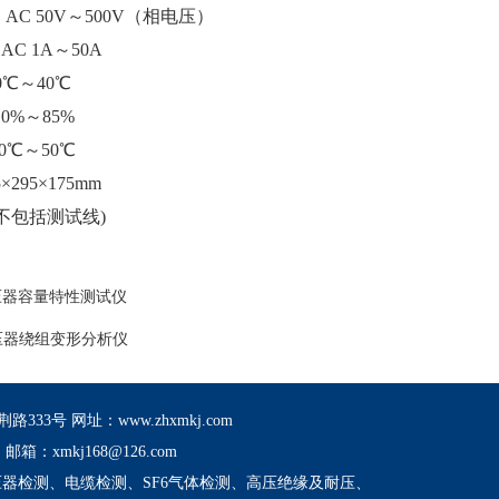
AC 50V～500V（相电压）
C 1A～50A
10℃～40℃
0%～85%
20℃～50℃
×295×175mm
(不包括测试线)
变压器容量特性测试仪
变压器绕组变形分析仪
路333号 网址：
www.zhxmkj.com
 
 
5 邮箱：
xmkj168@126.com
器检测、电缆检测、SF6气体检测、高压绝缘及耐压、